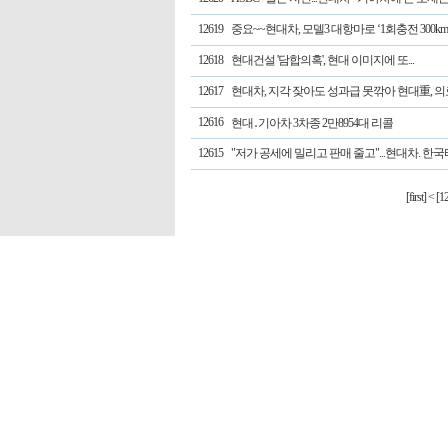
12619
중요~~현대차, 모델3 대항마로 ‘1회충전 300k
12618
현대건설 '담합의혹', 현대 이미지에 또...
12617
현대차, 지각 잦아도 성과급 못깎아 현대重, 의료
12616
현대․기아차 3차종 2만8954대 리콜
12615
"저가 공세에 밀리고 판매 줄고"...현대차. 한
[first]
<
[12