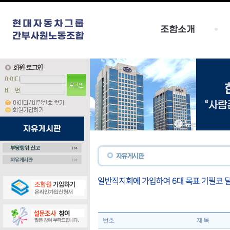
번호
제 목