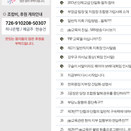
2015년 단체교섭 단일화 절차 참여
부장급 팀장 및 지점장 조합원 가입사례 소개
일반직 지회 가입방법.....필독!!!!!
pip교육의 진실... SBS방송 다시보기
'PIP 교육'을 아십니까? ①
제2기 일반직지회 지회장 인사말씀
강우규 의사님 동상 ( 퇴임 인사말)
구슬이 서말이라도 꿰어야 보배다(퇴임 인사말
31
지금부터 다시 시작입니다.
30
전위원장.지부장 간담회-성명서
29
2공장은 당장 조합원 탈퇴권유를 중단하라!!!!
28
부당노동행위 중단촉구!!!
27
제3탄!!!! 단협과 단협의 일반적 구속력에 대하여
26
pip교육관련 현자 지부 집행부와 면담추진!!!!
25
제2탄!!! pip교육은 불법 퇴출프로그램이다.....