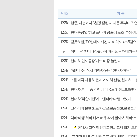
번호
제 목
12754
현중, 저성과자 3천명 잘린다, 다음 주부터 작
12753
현대중공업 '해고 쓰나미' 공포에 노조 '투쟁 예
12752
잘못하면, 700만대도 깨진다, 이익도 4조 5천억원
어머나<, 어머나<, 놀라지 마세요~~ 현대차는
12750
현대차 인도공장 '내수 비중' 늘린다
12749
4월 미국시장서 기아차 '전진'-현대차 '후진'
12748
"4월 미국 자동차 판매 기아차 선방, 현대차 부진 
12747
현대차, 한국·중국 이어 미국도 휘청…800만대 
12746
현대차 '착한기변'에…렌터카 '나 떨고있니'
12745
고객에게 불행한,노예같은,불공정한,불편한,
12744
차라리 땡 처리 해서 매우 싸게 팔아 치워라~~
12743
현대차, 그랜저 신차교환…고객 잡기 '초강
12742
"그랜저 1년 타고 신형으로 바꾸세요"… 현대