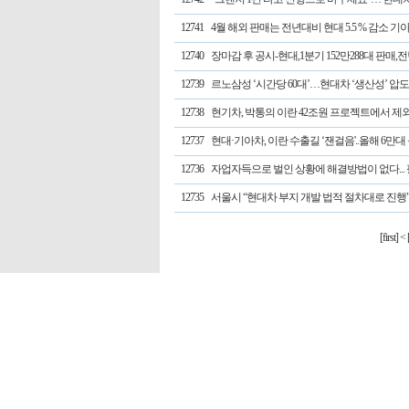
12741
4월 해외 판매는 전년대비 현대 5.5 % 감소 기아 
12740
장마감 후 공시-현대,1분기 152만288대 판매,전
12739
르노삼성 ‘시간당 60대’…현대차 ‘생산성’ 압도
12738
현기차, 박통의 이란 42조원 프로젝트에서 제외 
12737
현대·기아차, 이란 수출길 ‘잰걸음'..올해 6만대
12736
자업자득으로 벌인 상황에 해결방법이 없다... 필
12735
서울시 “현대차 부지 개발 법적 절차대로 진행
[first]
<