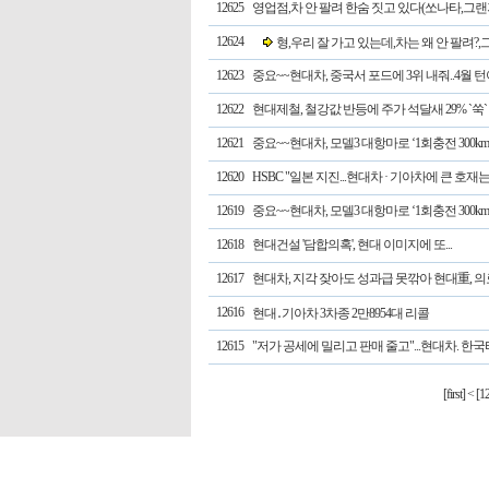
12625
영업점,차 안 팔려 한숨 짓고 있다(쏘나타,그랜져 
12624
형,우리 잘 가고 있는데,차는 왜 안 팔려?,
12623
중요~~현대차, 중국서 포드에 3위 내줘..4월 
12622
현대제철, 철강값 반등에 주가 석달새 29% `쑥`
12621
중요~~현대차, 모델3 대항마로 ‘1회충전 300k
12620
HSBC "일본 지진...현대차 · 기아차에 큰 호재
12619
중요~~현대차, 모델3 대항마로 ‘1회충전 300k
12618
현대건설 '담합의혹', 현대 이미지에 또...
12617
현대차, 지각 잦아도 성과급 못깎아 현대重, 의료
12616
현대․기아차 3차종 2만8954대 리콜
12615
"저가 공세에 밀리고 판매 줄고"...현대차. 한
[first]
<
[12