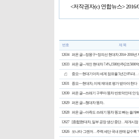
<저작권자(c) 연합뉴스> 2016/04
번호
제 목
12634
퍼온 글---정몽구+정의선 현대차 2014~2016
12633
퍼온 글---개인 현대차 7.4%,1500만주(2조5000
중요~~현대기아차 세계 점유율 5년간 8%대…중
12631
중요~~현대차, 이제 제대로 평가 받아야 한다
12630
퍼온 글---쓰래기 구루마 똥차 반토막인데 안
12629
퍼온 글---혅대차 똥차..
12628
퍼온 글---아즉도 쓰래기 똥차 똥꼬 빠는 쓸개
12627
[종합]현대차, 일부 공장 생산 중단…재개시점
12626
쏘나타·그랜저…주력 세단 국내 판매 갈수록 ‘