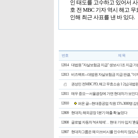
인 태도를 고수하고 있어서 사
호 전 MBC 기자 역시 해고
인해 최근 사표를 낸 바 있다.
번호
제 목
12814
대법원 "자살보험금 지급" 생보사 1조 지급 가
12813
비즈팩트---대법원 자살보험금 지급 판결, "
권성민 전MBC PD, 해고 무효소송 1·2심,대법
12811
매우 중요~~서울광장에 가면 현대차가 보인다
12810
퍼온 글---현대중공업 직원 15%.3000명 감
12809
현대차, 해외공장 1분기 매출 확 늘었다
12808
글로벌 자동차 '빅4 체제'… 현대·기아 입지 '흔들
12807
현대차그룹은 왜 미쓰비시를 인수하지 않았나