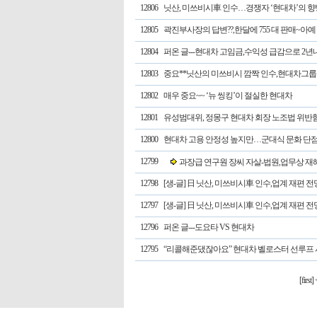
12806
닛산, 미쓰비시車 인수…경쟁자 ‘현대차’의 향
12805
곽진부사장의 답변??,한달에 755 대 판매~아예
12804
퍼온 글---현대차 고임금,수익성 급감으로 2
12803
중요**닛산의 미쓰비시 깜짝 인수,현대차그룹 
12802
매우 중요~~ ‘뉴 씽킹’이 절실한 현대차
12801
유성범대위, 정몽구 현대차 회장 노조법 위반
12800
현대차 고용 안정성 높지만…군대식 문화 단
12799
과장급 연구원 장씨 자살-법원,업무상 재해 인
12798
[생-글] 日 닛산, 미쓰비시車 인수,업계 재편 전
12797
[생-글] 日 닛산, 미쓰비시車 인수,업계 재편 전
12796
퍼온 글---도요타 VS 현대차
12795
“리콜해준댔잖아요” 현대차 벨로스터 선루프
[first]