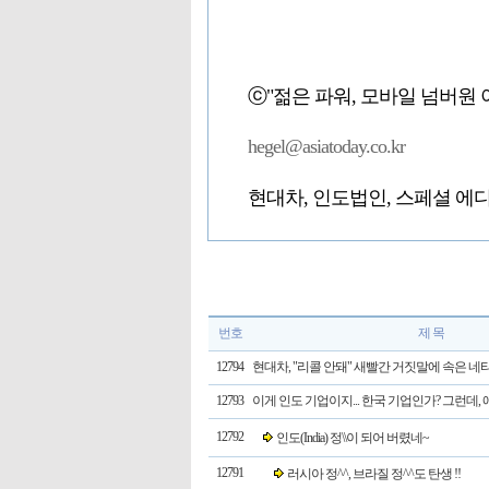
ⓒ"젊은 파워, 모바일 넘버원
hegel@asiatoday.co.kr
현대차, 인도법인, 스페셜 에디
번호
제 목
12794
현대차, "리콜 안돼" 새빨간 거짓말에 속은 네
12793
이게 인도 기업이지... 한국 기업인가? 그런데, 
12792
인도(India) 정\\이 되어 버렸네~
12791
러시아 정^^, 브라질 정^^도 탄생 !!