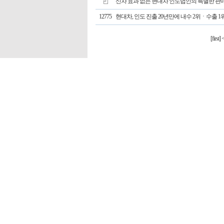
신차 효과 없는 현대차 인도법인의 특별한 판
12775
현대차, 인도 진출 20년만에 내수 2위ㆍ수출 1
[first]