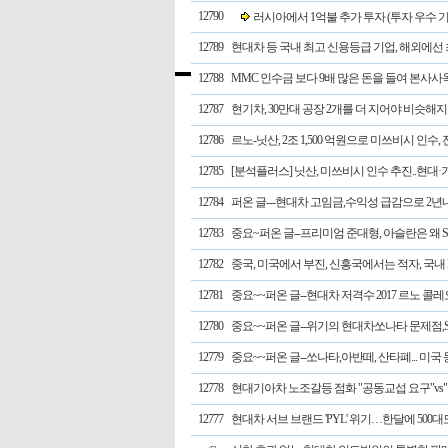
12790
러시아에서 1억불 추가 투자 (투자 우수 기
12789
현대차 등 국내 최고 신용등급 기업, 해외에선 
12788
MMC 인수금 보다 9배 많은 돈을 들여 본사사옥
12787
현기차, 30만대 공장 2개를 더 지어야 비슷해지는 
12786
르노-닛산, 2조 1,500 억원으로 미쓰비시 인수,
12785
[분석플러스] 닛산, 미쓰비시 인수 추진..현대
12784
퍼온 글---현대차 고임금,수익성 급감으로 2
12783
중요~퍼온 글--프리미엄 준대형, 아슬란은 왜 
12782
중국, 미국에서 부진, 신흥국에서는 적자, 국내 
12781
중요~~퍼온 글--현대차 저격수 2017 르노 콜
12780
중요~~퍼온 글--위기의 현대차쏘나타 문제점,S
12779
중요~~퍼온 글--쏘나타,아반떼, 산타폐... 미국
12778
현대기아차 노조갈등 점화 "공동교섭 요구"v
12777
현대차 서브 브랜드 'PYL' 위기…한달에 50