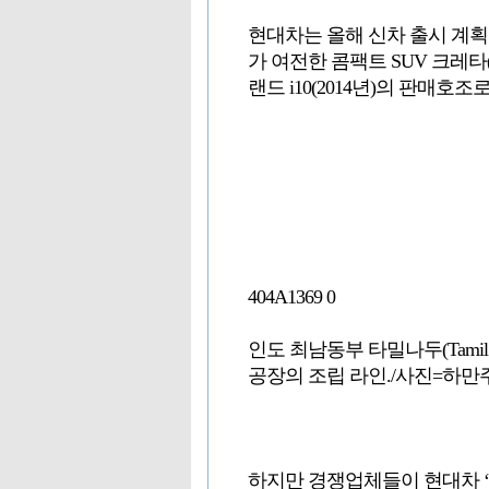
현대차는 올해 신차 출시 계획
가 여전한 콤팩트 SUV 크레타(Cr
랜드 i10(2014년)의 판매호
404A1369 0
인도 최남동부 타밀나두(Tamil 
공장의 조립 라인./사진=하만
하지만 경쟁업체들이 현대차 ‘