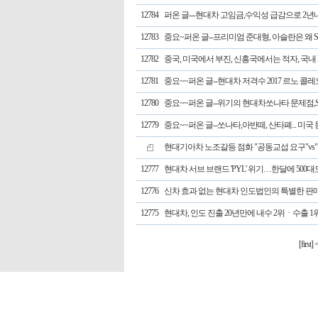
12784
퍼온 글---현대차 고임금,수익성 급감으로 2
12783
중요~퍼온 글--프리미엄 준대형, 아슬란은 왜 
12782
중국, 미국에서 부진, 신흥국에서는 적자, 국내 
12781
중요~~퍼온 글--현대차 저격수 2017 르노 콜
12780
중요~~퍼온 글--위기의 현대차쏘나타 문제점,S
12779
중요~~퍼온 글--쏘나타,아반떼, 산타폐... 미국
현대기아차 노조갈등 점화 "공동교섭 요구"v
12777
현대차 서브 브랜드 'PYL' 위기…한달에 50
12776
신차 효과 없는 현대차 인도법인의 특별한 판
12775
현대차, 인도 진출 20년만에 내수 2위ㆍ수출 1
[first]