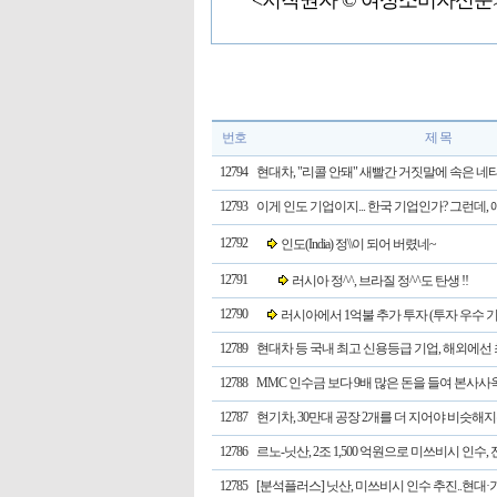
<저작권자 © 여성소비자신문
번호
제 목
12794
현대차, "리콜 안돼" 새빨간 거짓말에 속은 네
12793
이게 인도 기업이지... 한국 기업인가? 그런데, 
12792
인도(India) 정\\이 되어 버렸네~
12791
러시아 정^^, 브라질 정^^도 탄생 !!
12790
러시아에서 1억불 추가 투자 (투자 우수 기
12789
현대차 등 국내 최고 신용등급 기업, 해외에선 
12788
MMC 인수금 보다 9배 많은 돈을 들여 본사사옥
12787
현기차, 30만대 공장 2개를 더 지어야 비슷해지는 
12786
르노-닛산, 2조 1,500 억원으로 미쓰비시 인수,
12785
[분석플러스] 닛산, 미쓰비시 인수 추진..현대