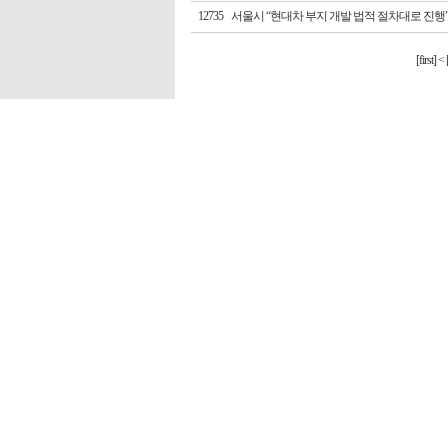
12735
서울시 “현대차 부지 개발 법적 절차대로 진행
[first]
<