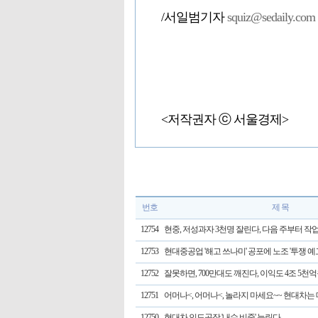
/서일범기자
squiz@sedaily.com
<저작권자 ⓒ 서울경제>
번호
제 목
12754
현중, 저성과자 3천명 잘린다, 다음 주부터 작
12753
현대중공업 '해고 쓰나미' 공포에 노조 '투쟁 예
12752
잘못하면, 700만대도 깨진다, 이익도 4조 5천억원
12751
어머나<, 어머나<, 놀라지 마세요~~ 현대차는
12750
현대차 인도공장 '내수 비중' 늘린다