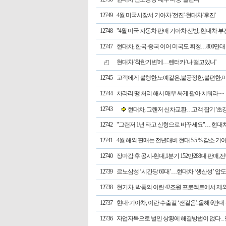
12749
4월 미국시장서 기아차 '전진'-현대차 '후진'
12748
"4월 미국 자동차 판매 기아차 선방, 현대차 부진 
12747
현대차, 한국·중국 이어 미국도 휘청…800만대 
현대차 '착한기변'에…렌터카 '나 떨고있니'
12745
고객에게 불행한,노예같은,불공정한,불편한,
12744
차라리 땡 처리 해서 매우 싸게 팔아 치워라~~
12743
현대차, 그랜저 신차교환…고객 잡기 '초강
12742
"그랜저 1년 타고 신형으로 바꾸세요"… 현대
12741
4월 해외 판매는 전년대비 현대 5.5 % 감소 기아 
12740
장마감 후 공시-현대,1분기 152만288대 판매,전
12739
르노삼성 ‘시간당 60대’…현대차 ‘생산성’ 압도
12738
현기차, 박통의 이란 42조원 프로젝트에서 제외 
12737
현대·기아차, 이란 수출길 ‘잰걸음'..올해 6만대
12736
자업자득으로 벌인 상황에 해결방법이 없다... 필