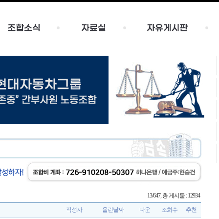
13/647, 총 게시물 : 12934
작성자
올린날짜
다운
조회수
추천