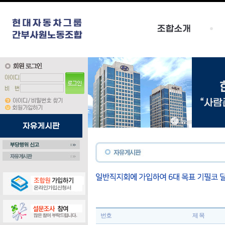
번호
제 목