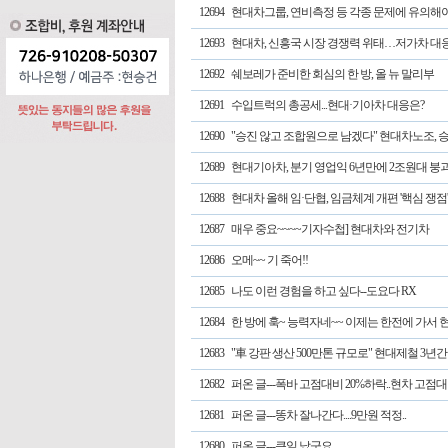
12694
현대차그룹, 연비측정 등 각종 문제에 유의해
12693
현대차, 신흥국 시장 경쟁력 위태…저가차 대
12692
쉐보레가 준비한 회심의 한 방, 올 뉴 말리부
12691
수입트럭의 총공세...현대·기아차 대응은?
12690
"승진 않고 조합원으로 남겠다" 현대차노조, 
12689
현대기아차, 분기 영업익 6년만에 2조원대 붕괴
12688
현대차 올해 임·단협, 임금체계 개편 '핵심 쟁점
12687
매우 중요~~~~기자수첩] 현대차와 전기차
12686
오메~~ 기 죽어!!
12685
나도 이런 경험을 하고 싶다--도요다 RX
12684
한 방에 훅~ 능력자네~~ 이제는 한전에 가서 현
12683
"車 강판 생산 500만톤 규모로" 현대제철 3년간 
12682
퍼온 글---폭바 고점대비 20%하락..현차 고점대비
12681
퍼온 글---똥차 잘나간다....9만원 적정..
12680
퍼온 글---큰일 났군요