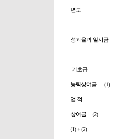
년도
성과율과 일시금
기초급
능력상여금 (1)
업 적
상여금 (2)
(1) + (2)