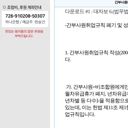
간부사원취
다운로드 #1 :
대자보 6.(법무법인 관
-간부사원취업규칙 폐기 및 성과
1. 간부사원취업규칙 작성(200
다.
가. 간부사원=비조합원에게만
월차유급휴가 폐지, 년차유급휴
년차별 등 다수]-을 적용함으
있는데, 이는 헌법 제11조 제
업규칙입니다.