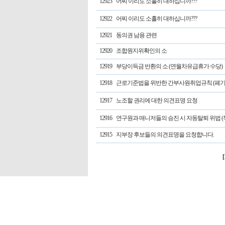
12923
어찌 이리도 소홀히 대하십니까???
12922
어찌 이리도 소홀히 대하십니까???
12921
동의권 남용 관련
12920
조합원지위확인의 소
12919
부당이득금 반환의 소 (연월차유급휴가 수당)
12918
근로기준법을 위반한 간부사원취업규칙 (폐기
12917
노조할 권리에 대한 의견표명 요청
12916
연구원과 매니저들의 승진 시 자동탈퇴 위법 
12915
지부장 후보들의 의견표명을 요청합니다.
[