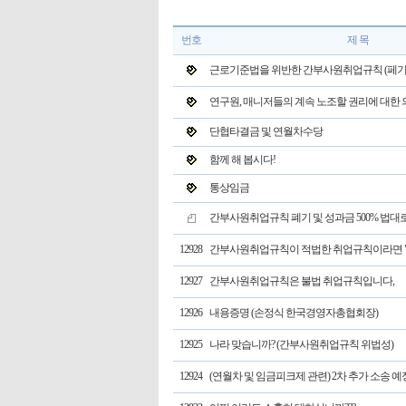
번호
제 목
근로기준법을 위반한 간부사원취업규칙 (페기
연구원, 매니저들의 계속 노조할 권리에 대한
단협타결금 및 연월차수당
함께 해 봅시다!
통상임금
간부사원취업규칙 폐기 및 성과금 500% 법대
12928
간부사원취업규칙이 적법한 취업규칙이라면 "
12927
간부사원취업규칙은 불법 취업규칙입니다,
12926
내용증명 (손정식 한국경영자총협회장)
12925
나라 맞습니까? (간부사원취업규칙 위법성)
12924
(연월차 및 임금피크제 관련) 2차 추가 소송 예