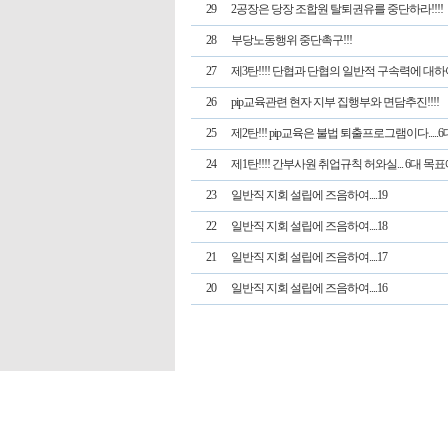
29
2공장은 당장 조합원 탈퇴권유를 중단하라!!!!
28
부당노동행위 중단촉구!!!
27
제3탄!!!! 단협과 단협의 일반적 구속력에 대하여
26
pip교육관련 현자 지부 집행부와 면담추진!!!!
25
제2탄!!! pip교육은 불법 퇴출프로그램이다.....
24
제1탄!!!! 간부사원 취업규칙 허와실... 6대 목표에
23
일반직 지회 설립에 즈음하여....19
22
일반직 지회 설립에 즈음하여....18
21
일반직 지회 설립에 즈음하여....17
20
일반직 지회 설립에 즈음하여....16