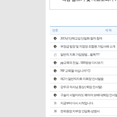
번호
제 목
2015년 단체교섭 단일화 절차 참여
부장급 팀장 및 지점장 조합원 가입사례 소개
일반직 지회 가입방법.....필독!!!!!
pip교육의 진실... SBS방송 다시보기
'PIP 교육'을 아십니까? ①
제2기 일반직지회 지회장 인사말씀
강우규 의사님 동상 ( 퇴임 인사말)
구슬이 서말이라도 꿰어야 보배다(퇴임 인사말
31
지금부터 다시 시작입니다.
30
전위원장.지부장 간담회-성명서