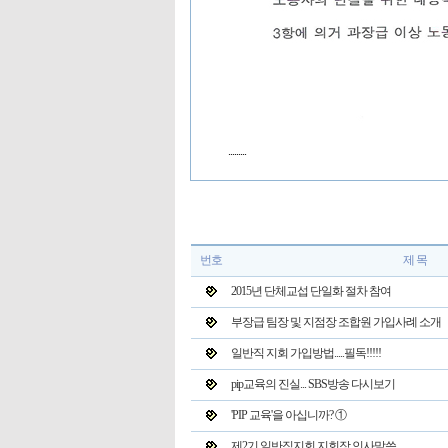
.........
번호
제 목
2015년 단체교섭 단일화 절차 참여
부장급 팀장 및 지점장 조합원 가입사례 소개
일반직 지회 가입방법.....필독!!!!!
pip교육의 진실... SBS방송 다시보기
'PIP 교육'을 아십니까? ①
제2기 일반직지회 지회장 인사말씀