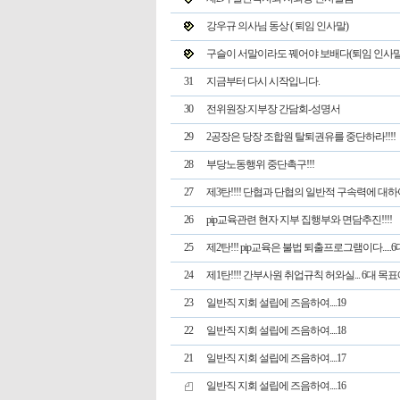
강우규 의사님 동상 ( 퇴임 인사말)
구슬이 서말이라도 꿰어야 보배다(퇴임 인사말
31
지금부터 다시 시작입니다.
30
전위원장.지부장 간담회-성명서
29
2공장은 당장 조합원 탈퇴권유를 중단하라!!!!
28
부당노동행위 중단촉구!!!
27
제3탄!!!! 단협과 단협의 일반적 구속력에 대하여
26
pip교육관련 현자 지부 집행부와 면담추진!!!!
25
제2탄!!! pip교육은 불법 퇴출프로그램이다.....
24
제1탄!!!! 간부사원 취업규칙 허와실... 6대 목표에
23
일반직 지회 설립에 즈음하여....19
22
일반직 지회 설립에 즈음하여....18
21
일반직 지회 설립에 즈음하여....17
일반직 지회 설립에 즈음하여....16