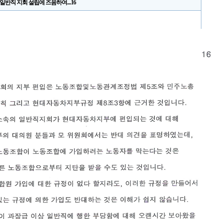
일반직 지회 설립에 즈음하여....16