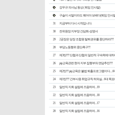
강우규 의사님 동상 ( 퇴임 인사말)
구슬이 서말이라도 꿰어야 보배다(퇴임 인사말
31
지금부터 다시 시작입니다.
30
전위원장.지부장 간담회-성명서
29
2공장은 당장 조합원 탈퇴권유를 중단하라!!!!
28
부당노동행위 중단촉구!!!
27
제3탄!!!! 단협과 단협의 일반적 구속력에 대하여
26
pip교육관련 현자 지부 집행부와 면담추진!!!!
25
제2탄!!! pip교육은 불법 퇴출프로그램이다.....
24
제1탄!!!! 간부사원 취업규칙 허와실... 6대 목표에
23
일반직 지회 설립에 즈음하여....19
22
일반직 지회 설립에 즈음하여....18
21
일반직 지회 설립에 즈음하여....17
20
일반직 지회 설립에 즈음하여....16